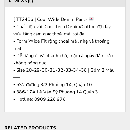
REVIEWS (0)
[ TT2406 ] Cool Wide Denim Pants
▪️ Chất liệu vải: Cool Tech Denim/Cotton độ dày
vừa, tăng cảm giác thoải mái tối đa.
▪️ Form Wide Fit rộng thoải mái, nhẹ và thoáng
mát.
▪️ Dễ dàng ủi và nhanh khô, mặc cả ngày đảm bảo
không nóng nực.
▪️ Size 28-29-30-31-32-33-34-36 | Gồm 2 Màu.
—–
▪️ 532 đường 3/2 Phường 14, Quận 10.
▪️ 386/17A Lê Văn Sỹ Phường 14 Quận 3.
▪️ Hotline: ‭0909 226 976.
RELATED PRODUCTS