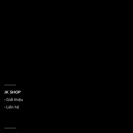
532 Đường 3 Tháng 2, Phường 14, Quận 10
386/17A Lê Văn Sỹ, Phường 14, Quận 3
Email jkshop.cskh@gmail.com
Holtine 0909.226.976
———
JK SHOP
›
Giới thiệu
›
Liên hệ
———