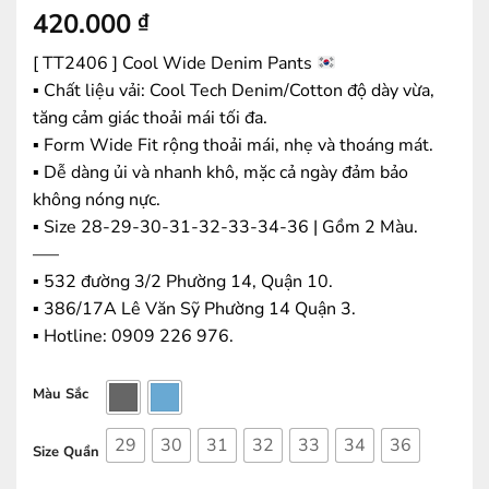
420.000
₫
[ TT2406 ] Cool Wide Denim Pants
▪️ Chất liệu vải: Cool Tech Denim/Cotton độ dày vừa,
tăng cảm giác thoải mái tối đa.
▪️ Form Wide Fit rộng thoải mái, nhẹ và thoáng mát.
▪️ Dễ dàng ủi và nhanh khô, mặc cả ngày đảm bảo
không nóng nực.
▪️ Size 28-29-30-31-32-33-34-36 | Gồm 2 Màu.
—–
▪️ 532 đường 3/2 Phường 14, Quận 10.
▪️ 386/17A Lê Văn Sỹ Phường 14 Quận 3.
▪️ Hotline: ‭0909 226 976.
Màu Sắc
29
30
31
32
33
34
36
Size Quần