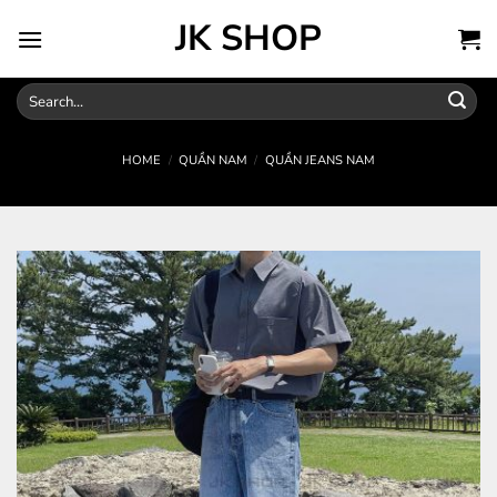
Skip
JK SHOP
to
content
Search
for:
HOME
/
QUẦN NAM
/
QUẦN JEANS NAM