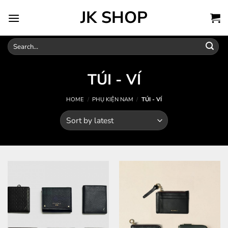
Skip
JK SHOP
to
content
Search
for:
TÚI - VÍ
HOME
/
PHỤ KIỆN NAM
/
TÚI - VÍ