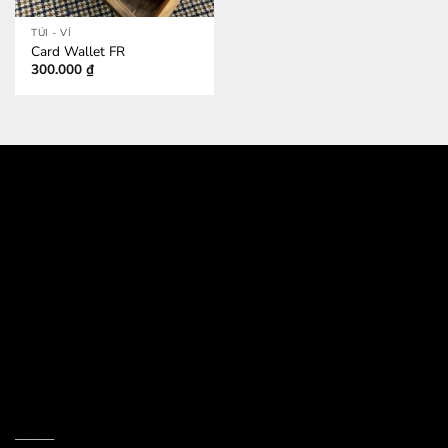
TÚI - VÍ
Card Wallet FR
300.000
₫
532 Đường 3 Tháng 2, Phường 14, Quận 10
386/17A Lê Văn Sỹ, Phường 14, Quận 3
Email jkshop.cskh@gmail.com
Holtine 0909.226.976
———