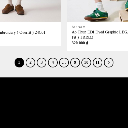
+
ÁO NAM
Áo Thun EDI Dyed Graphic LEG
broidery ( Overfit ) 24C61
Fit ) TR1933
320.000
₫
1
2
3
4
…
9
10
11
532 Đường 3 Tháng 2, Phường 14, Quận 10
386/17A Lê Văn Sỹ, Phường 14, Quận 3
Email jkshop.cskh@gmail.com
Holtine 0909.226.976