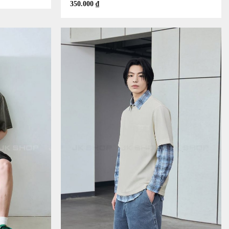
350.000
₫