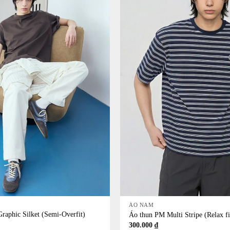
+
ÁO NAM
aphic Silket (Semi-Overfit)
Áo thun PM Multi Stripe (Relax f
300.000
₫