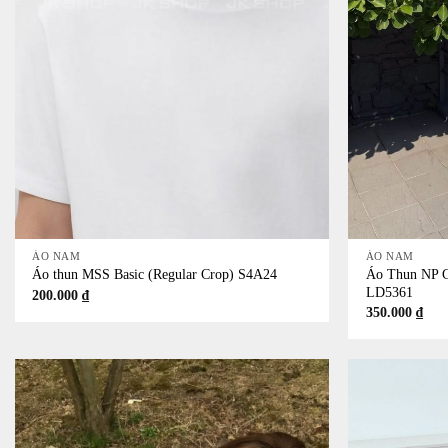
+
+
ÁO NAM
ÁO NAM
Áo Thun NP Ch
Áo thun MSS Basic (Regular Crop) S4A24
LD5361
200.000
₫
350.000
₫