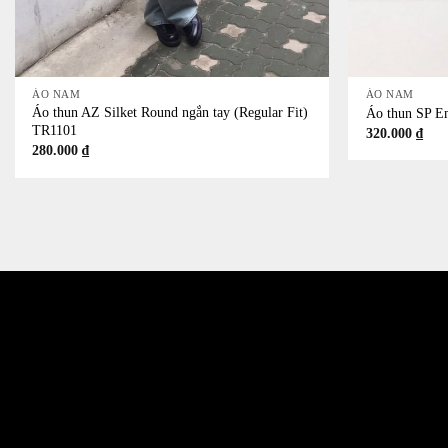
+
+
ÁO NAM
ÁO NAM
Áo thun AZ Silket Round ngắn tay (Regular Fit)
Áo thun SP Em
TR1101
320.000
₫
280.000
₫