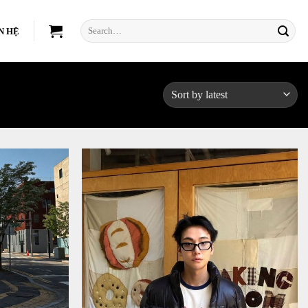
Search
N HỆ
for: