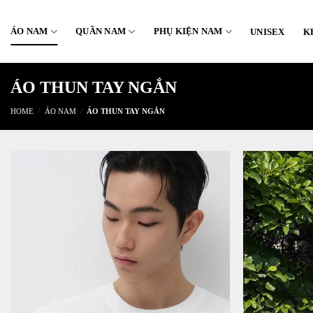
Skip
to
ÁO NAM
QUẦN NAM
PHỤ KIỆN NAM
UNISEX
K
content
ÁO THUN TAY NGẮN
HOME
/
ÁO NAM
/
ÁO THUN TAY NGẮN