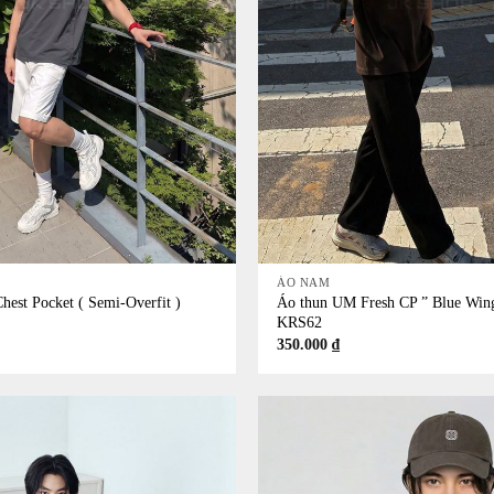
+
ÁO NAM
est Pocket ( Semi-Overfit )
Áo thun UM Fresh CP ” Blue Wing
KRS62
350.000
₫