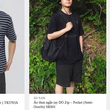
+
ÁO NAM
Áo thun ngắn tay DO Zip – Pocket (Semi-
it ) TR3703A
Overfit) SRS01