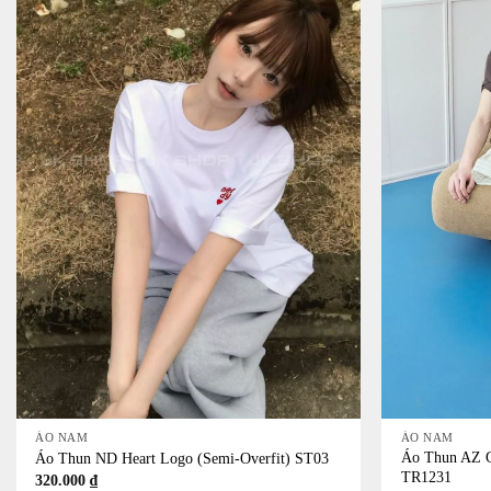
+
+
ÁO NAM
ÁO NAM
Áo Thun AZ Gr
Áo Thun ND Heart Logo (Semi-Overfit) ST03
TR1231
320.000
₫