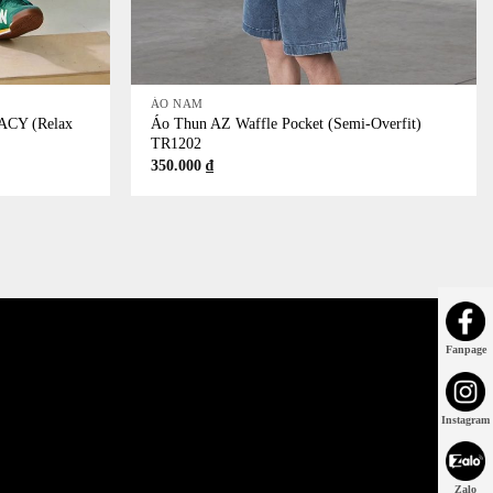
+
ÁO NAM
ACY (Relax
Áo Thun AZ Waffle Pocket (Semi-Overfit)
TR1202
350.000
₫
Fanpage
Instagram
Zalo