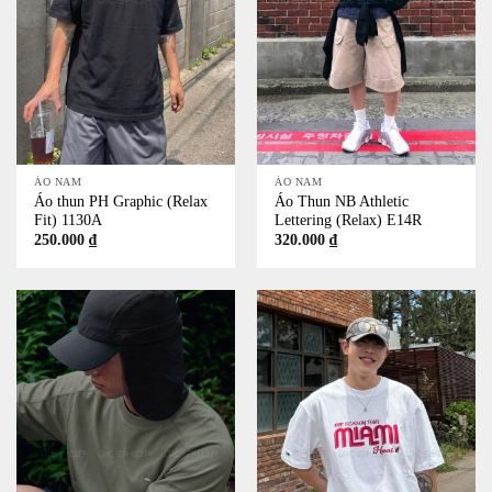
ÁO NAM
ÁO NAM
Áo thun PH Graphic (Relax
Áo Thun NB Athletic
Fit) 1130A
Lettering (Relax) E14R
250.000
₫
320.000
₫