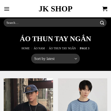
Skip
JK SHOP
to
content
Search
for:
ÁO THUN TAY NGẮN
HOME
/
ÁO NAM
/
ÁO THUN TAY NGẮN
/
PAGE 3