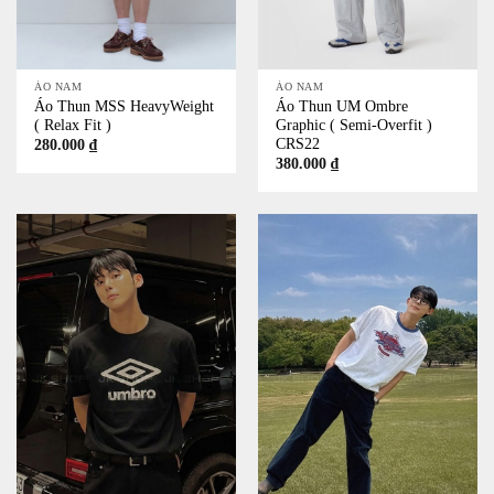
ÁO NAM
ÁO NAM
Áo Thun MSS HeavyWeight
Áo Thun UM Ombre
( Relax Fit )
Graphic ( Semi-Overfit )
CRS22
280.000
₫
380.000
₫