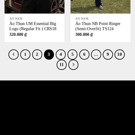
ÁO NAM
ÁO NAM
Áo Thun UM Essential Big
Áo Thun NB Point Ringer
Logo (Regular Fit ) CRS18
(Semi-Overfit) TS124
320.000
₫
300.000
₫
1
2
3
4
5
6
…
9
10
11
532 Đường 3 Tháng 2, Phường 14, Quận 10
386/17A Lê Văn Sỹ, Phường 14, Quận 3
Email jkshop.cskh@gmail.com
Holtine 0909.226.976