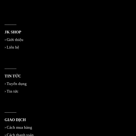
———
JK SHOP
›
Giới thiệu
›
Liên hệ
———
TIN TỨC
›
Tuyển dụng
›
Tin tức
———
GIAO DỊCH
›
Cách mua hàng
›
Cách thanh toán