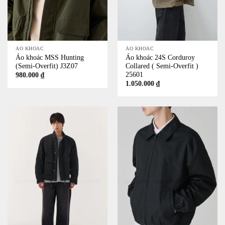
ÁO KHOÁC
ÁO KHOÁC
Áo khoác MSS Hunting
Áo khoác 24S Corduroy
(Semi-Overfit) J3Z07
Collared ( Semi-Overfit )
25601
980.000
₫
1.050.000
₫