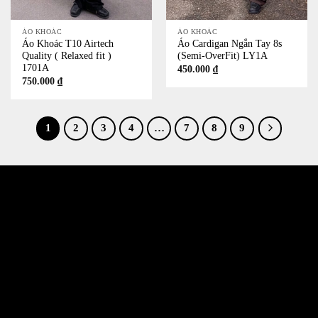
ÁO KHOÁC
ÁO KHOÁC
Áo Khoác T10 Airtech
Áo Cardigan Ngắn Tay 8s
Quality ( Relaxed fit )
(Semi-OverFit) LY1A
1701A
450.000
₫
750.000
₫
1
2
3
4
…
7
8
9
532 Đường 3 Tháng 2, Phường 14, Quận 10
386/17A Lê Văn Sỹ, Phường 14, Quận 3
Email jkshop.cskh@gmail.com
Holtine 0909.226.976