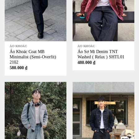
ÁO KHOÁC
ÁO KHOÁC
Áo Khoác Coat MB
Áo Sơ Mi Denim TNT
Minimalist (Semi-Overfit)
Washed ( Relax ) SHTL01
2102
480.000
₫
580.000
₫