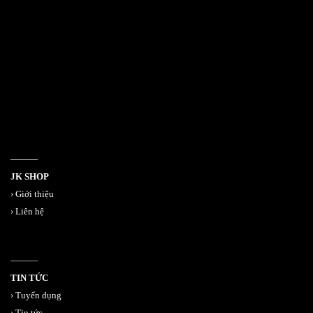
532 Đường 3 Tháng 2, Phường 14, Quận 10
386/17A Lê Văn Sỹ, Phường 14, Quận 3
Email jkshop.cskh@gmail.com
Holtine 0909.226.976
———
JK SHOP
›
Giới thiệu
›
Liên hệ
———
TIN TỨC
›
Tuyển dụng
›
Tin tức