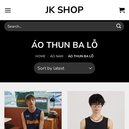
Skip
JK SHOP
to
content
Search
for:
ÁO THUN BA LỖ
HOME
/
ÁO NAM
/
ÁO THUN BA LỖ