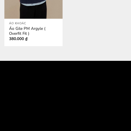
ÁO KHOÁC
Áo Gile PM Argyle (
Overfit Fit )
380.000
₫
532 Đường 3 Tháng 2, Phường 14, Quận 10
386/17A Lê Văn Sỹ, Phường 14, Quận 3
Email jkshop.cskh@gmail.com
Holtine 0909.226.976