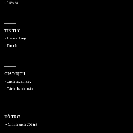
›
Liên hệ
———
TIN TỨC
›
Tuyển dụng
›
Tin tức
———
GIAO DỊCH
›
Cách mua hàng
›
Cách thanh toán
———
HỖ TRỢ
››
Chính sách đổi trả