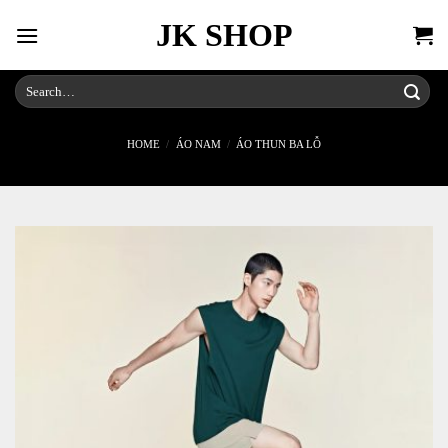
Skip
JK SHOP
to
content
Search
for:
HOME
/
ÁO NAM
/
ÁO THUN BA LỖ