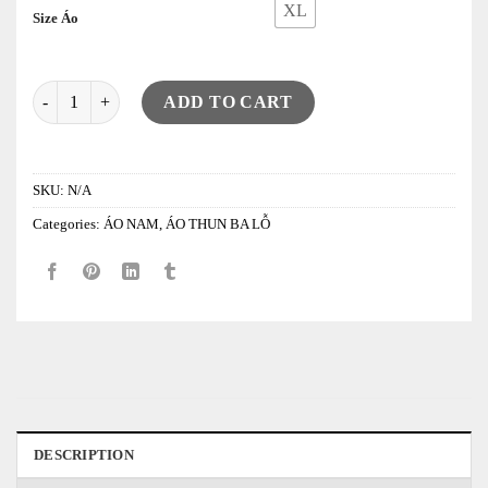
XL
Size Áo
Áo Tanktop XM Training ( cotton +poly ) SLO1J2 quantity
ADD TO CART
SKU:
N/A
Categories:
ÁO NAM
,
ÁO THUN BA LỖ
DESCRIPTION