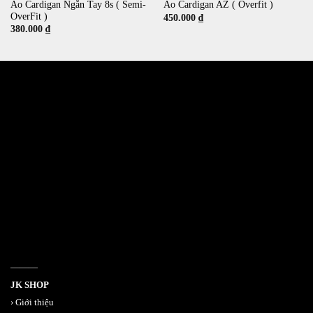
Áo Cardigan Ngắn Tay 8s ( Semi-
Áo Cardigan AZ ( Overfit )
OverFit )
450.000
₫
380.000
₫
532 Đường 3 Tháng 2, Phường 14, Quận 10
386/17A Lê Văn Sỹ, Phường 14, Quận 3
Email jkshop.cskh@gmail.com
Holtine 0909.226.976
———
JK SHOP
›
Giới thiệu