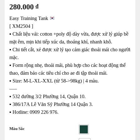
280.000
₫
Easy Training Tank
[ XM2504 ]
▪️ Chất liệu vải: cotton +poly độ dày vừa, được xử lý giúp bề
mặt êm, mịn khi tiếp xúc da, thoáng khí, nhanh khô.
▪️ Chi tiết cắt, xẻ được xử lý tạo cảm giác thoải mái cho người
mặc.
▪️ Form rộng nhẹ, thoải mái, phù hợp cho các hoạt động thể
thao, đảm bảo các tiêu chí cho ae đi tập thoải mái.
▪️ Size: M-L-XL-XXL (từ 58->98kg) | 4 màu.
—–
▪️ 532 đường 3/2 Phường 14, Quận 10.
▪️ 386/17A Lê Văn Sỹ Phường 14 Quận 3.
▪️ Hotline: ‭0909 226 976.
Màu Sắc