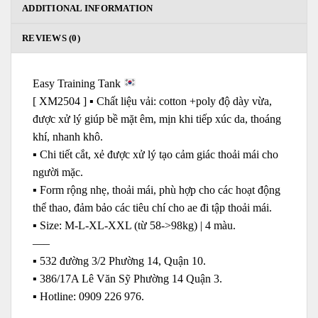
ADDITIONAL INFORMATION
REVIEWS (0)
Easy Training Tank
[ XM2504 ] ▪️ Chất liệu vải: cotton +poly độ dày vừa,
được xử lý giúp bề mặt êm, mịn khi tiếp xúc da, thoáng
khí, nhanh khô.
▪️ Chi tiết cắt, xẻ được xử lý tạo cảm giác thoải mái cho
người mặc.
▪️ Form rộng nhẹ, thoải mái, phù hợp cho các hoạt động
thể thao, đảm bảo các tiêu chí cho ae đi tập thoải mái.
▪️ Size: M-L-XL-XXL (từ 58->98kg) | 4 màu.
—–
▪️ 532 đường 3/2 Phường 14, Quận 10.
▪️ 386/17A Lê Văn Sỹ Phường 14 Quận 3.
▪️ Hotline: ‭0909 226 976.