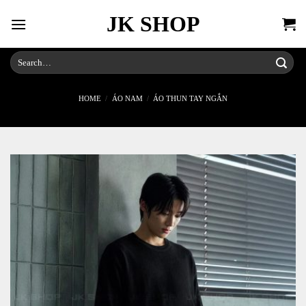
Skip
JK SHOP
to
content
Search
for:
HOME
/
ÁO NAM
/
ÁO THUN TAY NGẮN