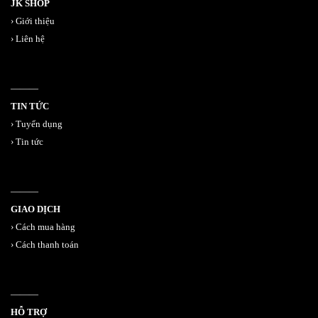
JK SHOP
›
Giới thiệu
›
Liên hệ
———
TIN TỨC
›
Tuyển dụng
›
Tin tức
———
GIAO DỊCH
›
Cách mua hàng
›
Cách thanh toán
———
HỖ TRỢ