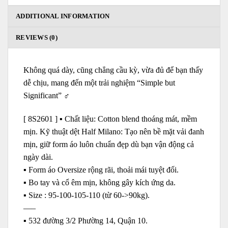
ADDITIONAL INFORMATION
REVIEWS (0)
Không quá dày, cũng chẳng cầu kỳ, vừa đủ để bạn thấy
dễ chịu, mang đến một trải nghiệm “Simple but
Significant” ‍♂️
[ 8S2601 ] ▪️ Chất liệu: Cotton blend thoáng mát, mềm
mịn. Kỹ thuật dệt Half Milano: Tạo nên bề mặt vải đanh
mịn, giữ form áo luôn chuẩn đẹp dù bạn vận động cả
ngày dài.
▪️ Form áo Oversize rộng rãi, thoải mái tuyệt đối.
▪️ Bo tay và cổ êm mịn, không gây kích ứng da.
▪️ Size : 95-100-105-110 (từ 60->90kg).
—–
▪️ 532 đường 3/2 Phường 14, Quận 10.