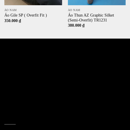
ÁO NAM
ÁO NAM
Áo Thun AZ Graphic Silket
Áo Gile SP ( Overfit Fit )
(Semi-Overfit) TR1231
350.000
₫
380.000
₫
532 Đường 3 Tháng 2, Phường 14, Quận 10
386/17A Lê Văn Sỹ, Phường 14, Quận 3
Email jkshop.cskh@gmail.com
Holtine 0909.226.976
———