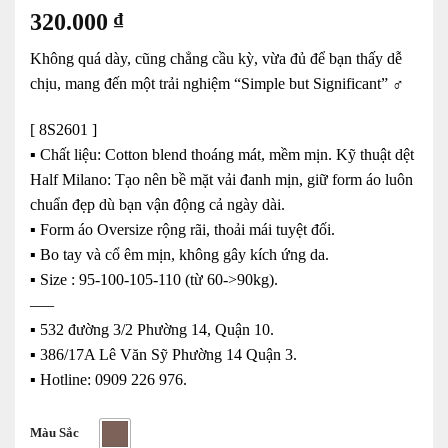
320.000
₫
Không quá dày, cũng chẳng cầu kỳ, vừa đủ để bạn thấy dễ
chịu, mang đến một trải nghiệm “Simple but Significant” ‍♂️
[ 8S2601 ]
▪️ Chất liệu: Cotton blend thoáng mát, mềm mịn. Kỹ thuật dệt
Half Milano: Tạo nên bề mặt vải đanh mịn, giữ form áo luôn
chuẩn đẹp dù bạn vận động cả ngày dài.
▪️ Form áo Oversize rộng rãi, thoải mái tuyệt đối.
▪️ Bo tay và cổ êm mịn, không gây kích ứng da.
▪️ Size : 95-100-105-110 (từ 60->90kg).
—–
▪️ 532 đường 3/2 Phường 14, Quận 10.
▪️ 386/17A Lê Văn Sỹ Phường 14 Quận 3.
▪️ Hotline: ‭0909 226 976.
Màu Sắc