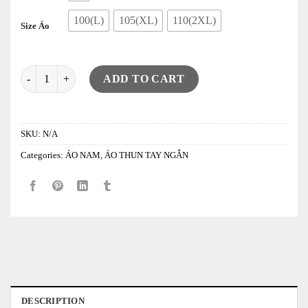
100(L)
105(XL)
110(2XL)
Size Áo
Áo Len Ngắn Tay 8s Milano Round Neck ( Oversize ) LY25 quantity
ADD TO CART
SKU:
N/A
Categories:
ÁO NAM
,
ÁO THUN TAY NGẮN
DESCRIPTION