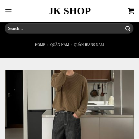
Skip
JK SHOP
to
content
Search
for:
HOME
/
QUẦN NAM
/
QUẦN JEANS NAM