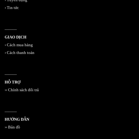
›
Tin tức
———
GIAO DỊCH
›
Cách mua hàng
›
Cách thanh toán
———
HỖ TRỢ
››
Chính sách đổi trả
———
HƯỚNG DẪN
››
Bản đồ