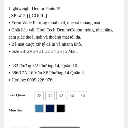
Lightweight Denim Pants
[ SP2412 ] [ COOL ]
▪️ Form Wide Fit rộng thoải mái, nhẹ và thoáng mát.
▪️ Chất liệu vải: Cool Tech Denim/Cotton mỏng, nhẹ, tăng
cảm giác thoải mái và thoáng mát tối đa.
▪️ Bề mặt được xử lý dễ ủi và nhanh khô.
▪️ Size 28–29-30-31-32-34-36 | 5 Màu.
—–
▪️ 532 đường 3/2 Phường 14, Quận 10.
▪️ 386/17A Lê Văn Sỹ Phường 14 Quận 3.
▪️ Hotline: ‭0909 226 976.
Size Quần
28
31
32
34
36
Màu Sắc