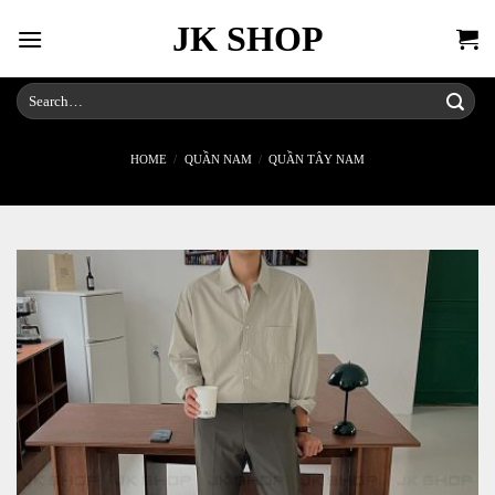
Skip
JK SHOP
to
content
Search
for:
HOME
/
QUẦN NAM
/
QUẦN TÂY NAM