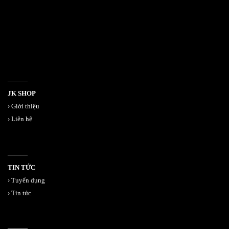
Email jkshop.cskh@gmail.com
Holtine 0909.226.976
———
JK SHOP
›
Giới thiệu
›
Liên hệ
———
TIN TỨC
›
Tuyển dụng
›
Tin tức
———