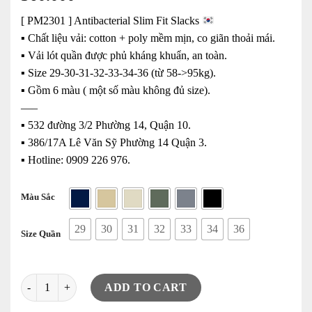
[ PM2301 ] Antibacterial Slim Fit Slacks
▪️ Chất liệu vải: cotton + poly mềm mịn, co giãn thoải mái.
▪️ Vải lót quần được phủ kháng khuẩn, an toàn.
▪️ Size 29-30-31-32-33-34-36 (từ 58->95kg).
▪️ Gồm 6 màu ( một số màu không đủ size).
—–
▪️ 532 đường 3/2 Phường 14, Quận 10.
▪️ 386/17A Lê Văn Sỹ Phường 14 Quận 3.
▪️ Hotline: ‭0909 226 976.
Màu Sắc
29
30
31
32
33
34
36
Size Quần
Quần Tây PM ( Slim Fit ) quantity
ADD TO CART