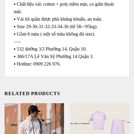
▪️ Chất liệu vải: cotton + poly mềm mịn, co giãn thoải
mái.
▪️ Vải lót quần được phủ kháng khuẩn, an toàn.
▪️ Size 29-30-31-32-33-34-36 (từ 58->95kg).
▪️ Gồm 6 màu ( một số màu không đủ size).
—–
▪️ 532 đường 3/2 Phường 14, Quận 10.
▪️ 386/17A Lê Văn Sỹ Phường 14 Quận 3.
▪️ Hotline: ‭0909 226 976.
RELATED PRODUCTS