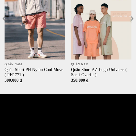
QUẦN NAM
QUẦN NAM
Quần Short PH Nylon Cool Move
Quần Short AZ Logo Universe (
( PH1771 )
Semi-Overfit )
300.000
₫
350.000
₫
532 Đường 3 Tháng 2, Phường 14, Quận 10
386/17A Lê Văn Sỹ, Phường 14, Quận 3