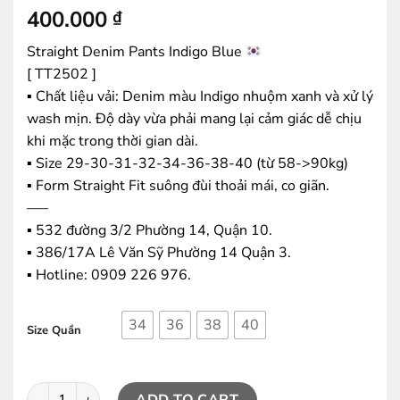
400.000
₫
Straight Denim Pants Indigo Blue
[ TT2502 ]
▪️ Chất liệu vải: Denim màu Indigo nhuộm xanh và xử lý
wash mịn. Độ dày vừa phải mang lại cảm giác dễ chịu
khi mặc trong thời gian dài.
▪️ Size 29-30-31-32-34-36-38-40 (từ 58->90kg)
▪️ Form Straight Fit suông đùi thoải mái, co giãn.
—–
▪️ 532 đường 3/2 Phường 14, Quận 10.
▪️ 386/17A Lê Văn Sỹ Phường 14 Quận 3.
▪️ Hotline: ‭0909 226 976.
34
36
38
40
Size Quần
Quần Jeans TT Indigo ( Straight Fit ) 1902E quantity
ADD TO CART