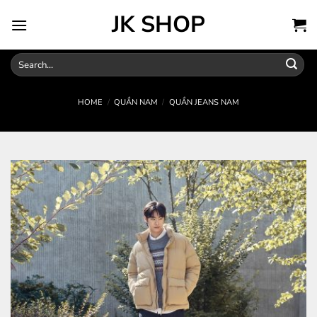
Skip
JK SHOP
to
content
Search
for:
HOME
/
QUẦN NAM
/
QUẦN JEANS NAM