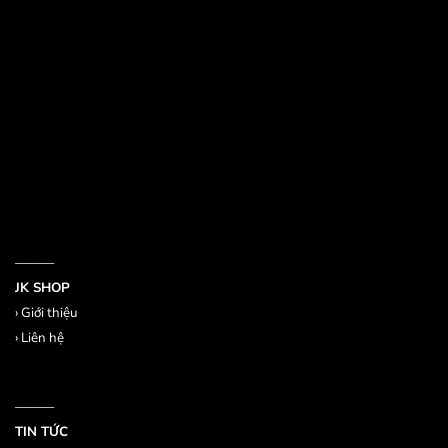
532 Đường 3 Tháng 2, Phường 14, Quận 10
386/17A Lê Văn Sỹ, Phường 14, Quận 3
Email jkshop.cskh@gmail.com
Holtine 0909.226.976
———
JK SHOP
›
Giới thiệu
›
Liên hệ
———
TIN TỨC