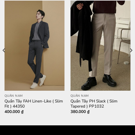
QUẦN NAM
QUẦN NAM
Quần Tây FAH Linen-Like ( Slim
Quần Tây PH Slack ( Slim
Fit ) 44350
Tapered ) PP1032
400.000
₫
380.000
₫