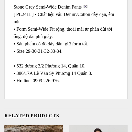
Stone Grey Semi-Wide Denim Pants
[ PL2411 ] ▪️ Chất liệu vải: Denim/Cotton dày dặn, êm
mịn.
▪️ Form Semi-Wide Fit rộng, thoải mái từ phần đùi tới
ống, độ dài phủ giày.
▪️ Sản phẩm có độ dày dặn, giữ form tốt.
▪️ Size 29-30-31-32-33-34.
—–
▪️ 532 đường 3/2 Phường 14, Quận 10.
▪️ 386/17A Lê Văn Sỹ Phường 14 Quận 3.
▪️ Hotline: ‭0909 226 976.
RELATED PRODUCTS