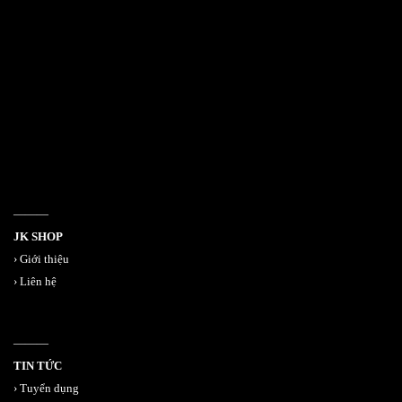
532 Đường 3 Tháng 2, Phường 14, Quận 10
386/17A Lê Văn Sỹ, Phường 14, Quận 3
Email jkshop.cskh@gmail.com
Holtine 0909.226.976
———
JK SHOP
›
Giới thiệu
›
Liên hệ
———
TIN TỨC
›
Tuyển dụng