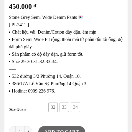
450.000
₫
Stone Grey Semi-Wide Denim Pants
[ PL2411 ]
▪️ Chất liệu vải: Denim/Cotton dày dặn, êm mịn.
▪️ Form Semi-Wide Fit rộng, thoải mái từ phần đùi tới ống, độ
dài phủ giày.
▪️ Sản phẩm có độ dày dặn, giữ form tốt.
▪️ Size 29-30-31-32-33-34.
—–
▪️ 532 đường 3/2 Phường 14, Quận 10.
▪️ 386/17A Lê Văn Sỹ Phường 14 Quận 3.
▪️ Hotline: ‭0909 226 976.
32
33
34
Size Quần
Quần Jeans PL Grey ( Semi-Wide ) ZK35 quantity
ADD TO CART