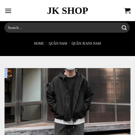
Skip
JK SHOP
to
content
Search
for:
HOME
/
QUẦN NAM
/
QUẦN JEANS NAM