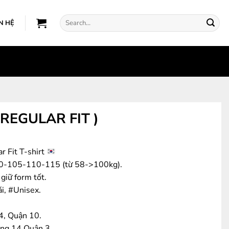
Search
N HỆ
for:
REGULAR FIT )
r Fit T-shirt
100-105-110-115 (từ 58->100kg).
, giữ form tốt.
ái, #Unisex.
4, Quận 10.
ờng 14 Quận 3.