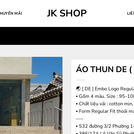
JK SHOP
HUYẾN MÃI
LIÊ
ÁO THUN DE ( 
🌏
[ DE ] Embo Logo Regula
▪️ Gồm 4 màu. Size : 95-
▪️ Chất liệu vải : cotton mịn
▪️ Form Regular Fit thoải m
—–
▪️ 532 đường 3/2 Phường 1
▪️ 386/17A Lê Văn Sỹ Phư