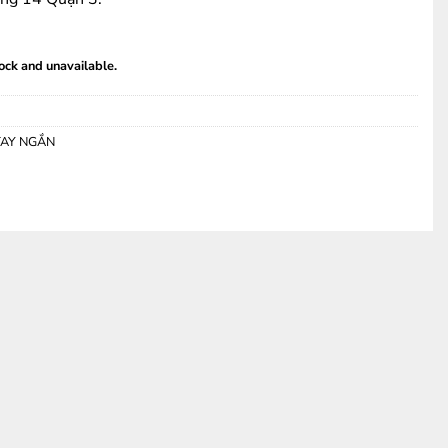
tock and unavailable.
TAY NGẮN