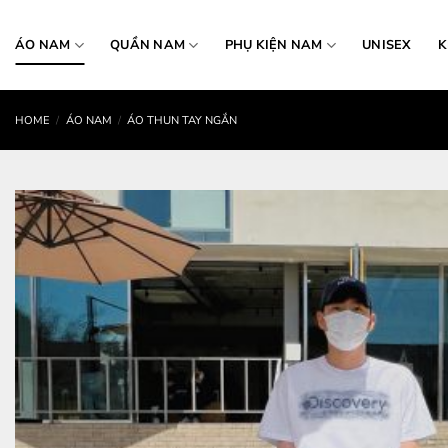
Skip
to
ÁO NAM
QUẦN NAM
PHỤ KIỆN NAM
UNISEX
K
content
HOME
/
ÁO NAM
/
ÁO THUN TAY NGẮN