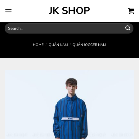
Skip
JK SHOP
to
content
Search
for:
HOME
/
QUẦN NAM
/
QUẦN JOGGER NAM