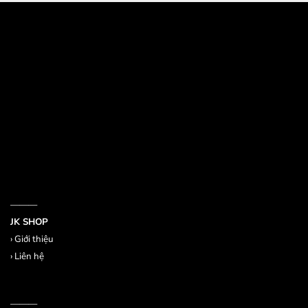
532 Đường 3 Tháng 2, Phường 14, Quận 10
386/17A Lê Văn Sỹ, Phường 14, Quận 3
Email jkshop.cskh@gmail.com
Holtine 0909.226.976
———
JK SHOP
›
Giới thiệu
›
Liên hệ
———