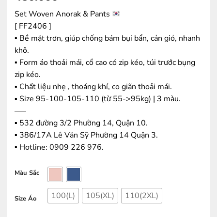
Set Woven Anorak & Pants
[ FF2406 ]
▪️ Bề mặt trơn, giúp chống bám bụi bẩn, cản gió, nhanh
khô.
▪️ Form áo thoải mái, cổ cao có zip kéo, túi trước bụng
zip kéo.
▪️ Chất liệu nhẹ , thoáng khí, co giãn thoải mái.
▪️ Size 95-100-105-110 (từ 55->95kg) | 3 màu.
—–
▪️ 532 đường 3/2 Phường 14, Quận 10.
▪️ 386/17A Lê Văn Sỹ Phường 14 Quận 3.
▪️ Hotline: ‭0909 226 976.
Màu Sắc
100(L)
105(XL)
110(2XL)
Size Áo