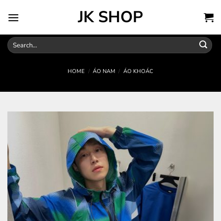
Skip
JK SHOP
to
content
Search
for:
HOME
/
ÁO NAM
/
ÁO KHOÁC