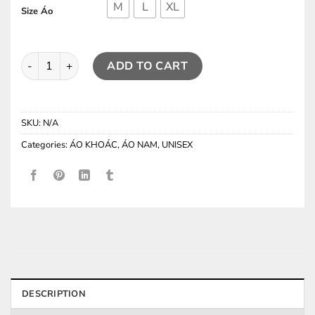
M
L
XL
Size Áo
Áo Khoác FF Windbreaker ( Half-Zip ) quantity
ADD TO CART
SKU:
N/A
Categories:
ÁO KHOÁC
,
ÁO NAM
,
UNISEX
DESCRIPTION