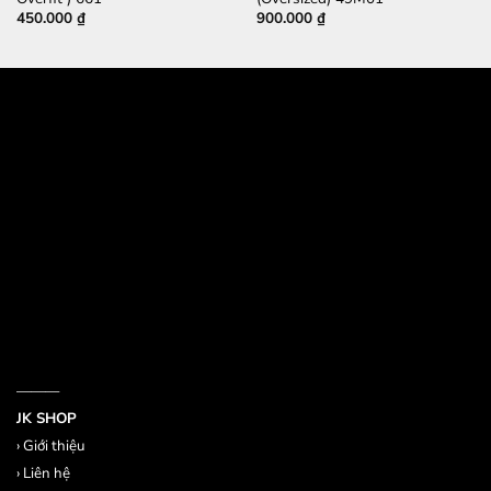
450.000
₫
900.000
₫
532 Đường 3 Tháng 2, Phường 14, Quận 10
386/17A Lê Văn Sỹ, Phường 14, Quận 3
Email jkshop.cskh@gmail.com
Holtine 0909.226.976
———
JK SHOP
›
Giới thiệu
›
Liên hệ