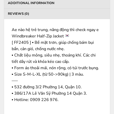
ADDITIONAL INFORMATION
REVIEWS (0)
Ae nào hệ trẻ trung, năng động thì check ngay e
Windbreaker Half-Zip Jacket
[ FF2405 ] ▪️ Bề mặt trơn, giúp chống bám bụi
bẩn, cản gió, chống nước nhẹ.
▪️ Chất liệu mỏng, siêu nhẹ, thoáng khí. Các chi
tiết dây rút và khóa kéo cao cấp.
▪️ Form áo thoải mái, nón rộng, có túi trước bụng.
▪️ Size S-M-L-XL (từ 50->90kg) | 3 màu.
—–
▪️ 532 đường 3/2 Phường 14, Quận 10.
▪️ 386/17A Lê Văn Sỹ Phường 14 Quận 3.
▪️ Hotline: ‭0909 226 976.