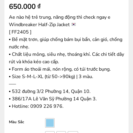
650.000
₫
Ae nào hệ trẻ trung, năng động thì check ngay e
Windbreaker Half-Zip Jacket
[ FF2405 ]
▪️ Bề mặt trơn, giúp chống bám bụi bẩn, cản gió, chống
nước nhẹ.
▪️ Chất liệu mỏng, siêu nhẹ, thoáng khí. Các chi tiết dây
rút và khóa kéo cao cấp.
▪️ Form áo thoải mái, nón rộng, có túi trước bụng.
▪️ Size S-M-L-XL (từ 50->90kg) | 3 màu.
—–
▪️ 532 đường 3/2 Phường 14, Quận 10.
▪️ 386/17A Lê Văn Sỹ Phường 14 Quận 3.
▪️ Hotline: ‭0909 226 976.
Màu Sắc