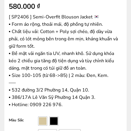
580.000
₫
[ SP2406 ] Semi-Overfit Blouson Jacket
▪️ Form áo rộng, thoải mái, độ phồng tự nhiên.
▪️ Chất liệu vải: Cotton + Poly sợi chéo, độ dày vừa
phải, có lót mỏng bên trong êm mịn, kháng khuẩn và
giữ form tốt.
▪️ Bề mặt vải ngăn tia UV, nhanh khô. Sử dụng khóa
kéo 2 chiều gia tăng độ tiện dụng và tùy chỉnh kiểu
dáng, mặt trong có túi giữ đồ an toàn.
▪️ Size 100-105 (từ 68->85) | 2 màu: Đen, Kem.
—–
▪️ 532 đường 3/2 Phường 14, Quận 10.
▪️ 386/17A Lê Văn Sỹ Phường 14 Quận 3.
▪️ Hotline: ‭0909 226 976.
Màu Sắc