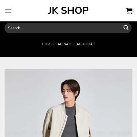
Skip
JK SHOP
to
content
Search
for:
HOME
/
ÁO NAM
/
ÁO KHOÁC