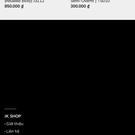
(Relaxed Boxy) J3Z12
Semi-Overfit ) TS010
850.000
₫
300.000
₫
532 Đường 3 Tháng 2, Phường 14, Quận 10
386/17A Lê Văn Sỹ, Phường 14, Quận 3
Email jkshop.cskh@gmail.com
Holtine 0909.226.976
———
JK SHOP
›
Giới thiệu
›
Liên hệ