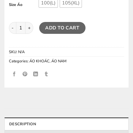
100(L)
105(XL)
Size Áo
Áo Khoác Bomber SP ( Semi-Overfit ) quantity
ADD TO CART
SKU:
N/A
Categories:
ÁO KHOÁC
,
ÁO NAM
DESCRIPTION