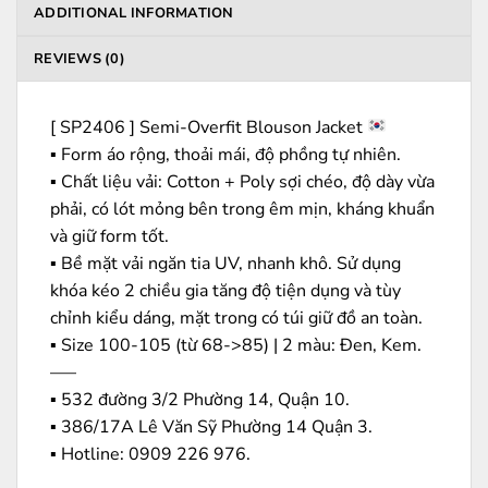
ADDITIONAL INFORMATION
REVIEWS (0)
[ SP2406 ] Semi-Overfit Blouson Jacket
▪️ Form áo rộng, thoải mái, độ phồng tự nhiên.
▪️ Chất liệu vải: Cotton + Poly sợi chéo, độ dày vừa
phải, có lót mỏng bên trong êm mịn, kháng khuẩn
và giữ form tốt.
▪️ Bề mặt vải ngăn tia UV, nhanh khô. Sử dụng
khóa kéo 2 chiều gia tăng độ tiện dụng và tùy
chỉnh kiểu dáng, mặt trong có túi giữ đồ an toàn.
▪️ Size 100-105 (từ 68->85) | 2 màu: Đen, Kem.
—–
▪️ 532 đường 3/2 Phường 14, Quận 10.
▪️ 386/17A Lê Văn Sỹ Phường 14 Quận 3.
▪️ Hotline: ‭0909 226 976.