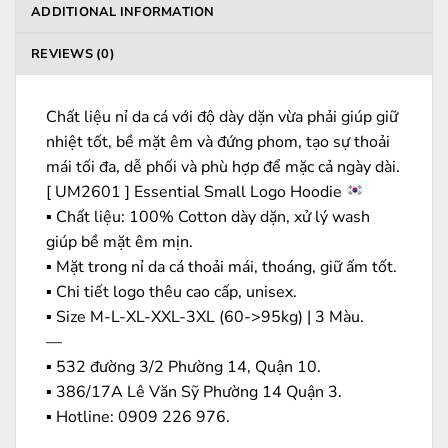
ADDITIONAL INFORMATION
REVIEWS (0)
Chất liệu nỉ da cá với độ dày dặn vừa phải giúp giữ
nhiệt tốt, bề mặt êm và đứng phom, tạo sự thoải
mái tối đa, dễ phối và phù hợp để mặc cả ngày dài.
[ UM2601 ] Essential Small Logo Hoodie
▪️ Chất liệu: 100% Cotton dày dặn, xử lý wash
giúp bề mặt êm mịn.
▪️ Mặt trong nỉ da cá thoải mái, thoáng, giữ ấm tốt.
▪️ Chi tiết logo thêu cao cấp, unisex.
▪️ Size M-L-XL-XXL-3XL (60->95kg) | 3 Màu.
—
▪️ 532 đường 3/2 Phường 14, Quận 10.
▪️ 386/17A Lê Văn Sỹ Phường 14 Quận 3.
▪️ Hotline: ‭0909 226 976.