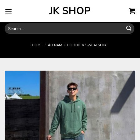
Skip
JK SHOP
to
content
Search
for:
HOME
/
ÁO NAM
/
HOODIE & SWEATSHIRT