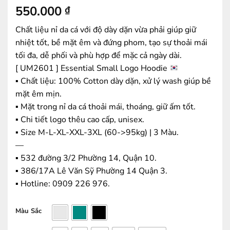
550.000
₫
Chất liệu nỉ da cá với độ dày dặn vừa phải giúp giữ
nhiệt tốt, bề mặt êm và đứng phom, tạo sự thoải mái
tối đa, dễ phối và phù hợp để mặc cả ngày dài.
[ UM2601 ] Essential Small Logo Hoodie
▪️ Chất liệu: 100% Cotton dày dặn, xử lý wash giúp bề
mặt êm mịn.
▪️ Mặt trong nỉ da cá thoải mái, thoáng, giữ ấm tốt.
▪️ Chi tiết logo thêu cao cấp, unisex.
▪️ Size M-L-XL-XXL-3XL (60->95kg) | 3 Màu.
—
▪️ 532 đường 3/2 Phường 14, Quận 10.
▪️ 386/17A Lê Văn Sỹ Phường 14 Quận 3.
▪️ Hotline: ‭0909 226 976.
Màu Sắc