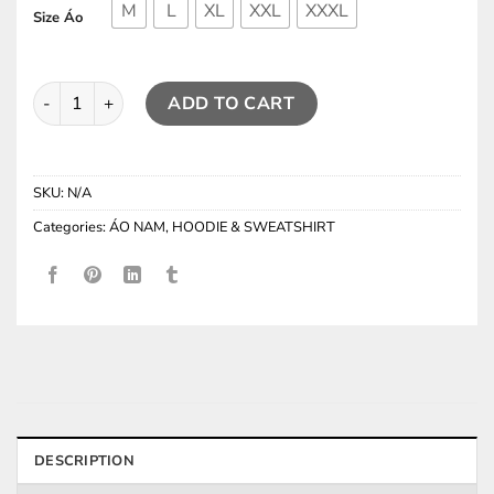
M
L
XL
XXL
XXXL
Size Áo
Áo Hoodie UM Small Logo ( Semi-Overfit ) HD19 quantity
ADD TO CART
SKU:
N/A
Categories:
ÁO NAM
,
HOODIE & SWEATSHIRT
DESCRIPTION