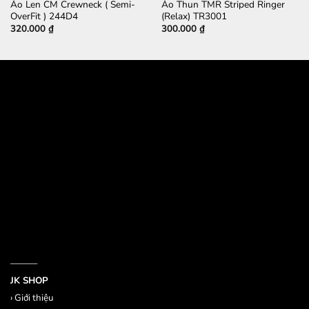
Áo Len CM Crewneck ( Semi-
Áo Thun TMR Striped Ringer
OverFit ) 244D4
(Relax) TR3001
320.000
₫
300.000
₫
532 Đường 3 Tháng 2, Phường 14, Quận 10
386/17A Lê Văn Sỹ, Phường 14, Quận 3
Email jkshop.cskh@gmail.com
Holtine 0909.226.976
———
JK SHOP
›
Giới thiệu