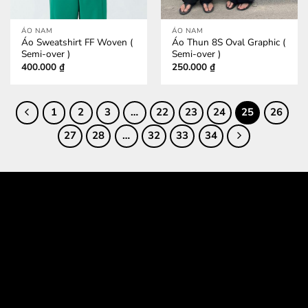
ÁO NAM
ÁO NAM
Áo Sweatshirt FF Woven (
Áo Thun 8S Oval Graphic (
Semi-over )
Semi-over )
400.000
₫
250.000
₫
1
2
3
…
22
23
24
25
26
27
28
…
32
33
34
532 Đường 3 Tháng 2, Phường 14, Quận 10
386/17A Lê Văn Sỹ, Phường 14, Quận 3
Email jkshop.cskh@gmail.com
Holtine 0909.226.976