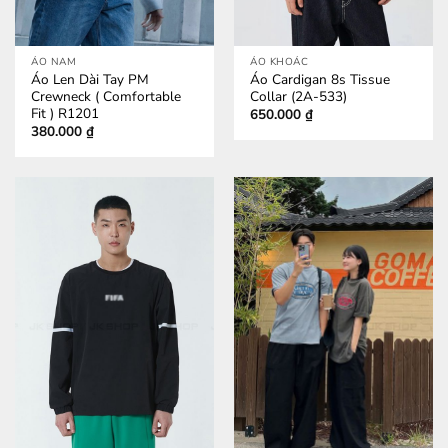
ÁO NAM
ÁO KHOÁC
Áo Len Dài Tay PM
Áo Cardigan 8s Tissue
Crewneck ( Comfortable
Collar (2A-533)
Fit ) R1201
650.000
₫
380.000
₫