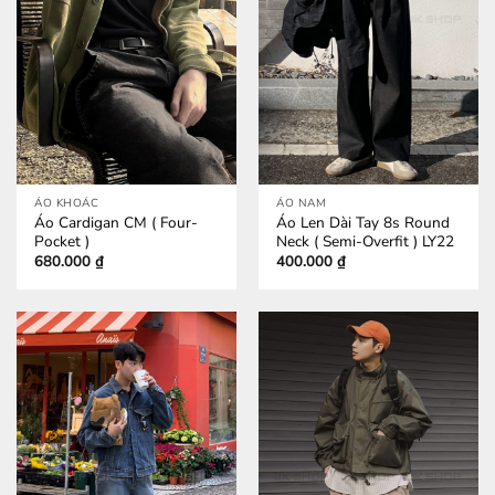
ÁO KHOÁC
ÁO NAM
Áo Cardigan CM ( Four-
Áo Len Dài Tay 8s Round
Pocket )
Neck ( Semi-Overfit ) LY22
680.000
₫
400.000
₫