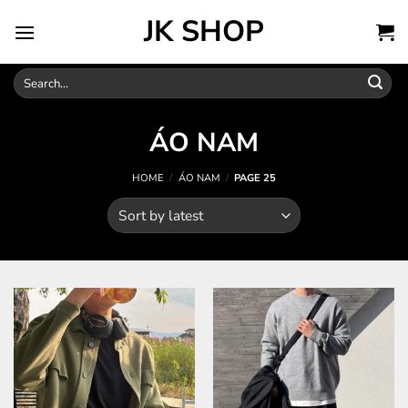
Skip
JK SHOP
to
content
Search
for:
ÁO NAM
HOME
/
ÁO NAM
/
PAGE 25