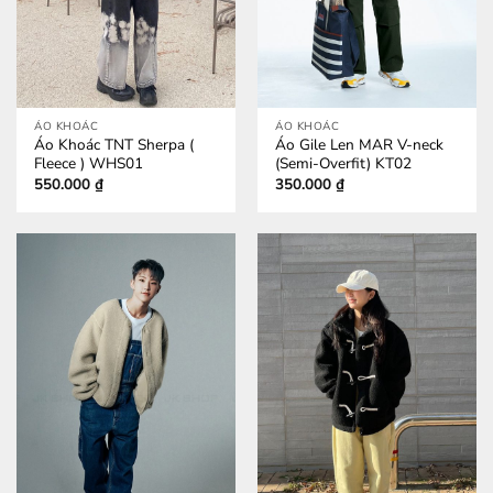
ÁO KHOÁC
ÁO KHOÁC
Áo Khoác TNT Sherpa (
Áo Gile Len MAR V-neck
Fleece ) WHS01
(Semi-Overfit) KT02
550.000
₫
350.000
₫